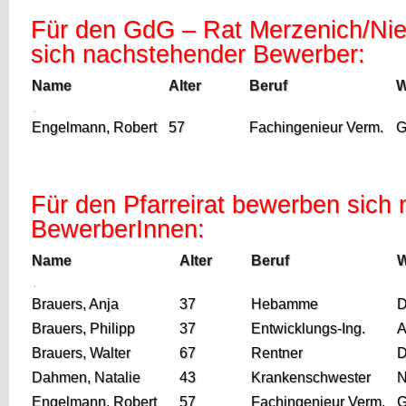
Für den GdG – Rat Merzenich/Nied
sich nachstehender Bewerber:
Name
Alter
Beruf
W
.
Engelmann, Robert
57
Fachingenieur Verm.
G
Für den Pfarreirat bewerben sich
BewerberInnen:
Name
Alter
Beruf
.
Brauers, Anja
37
Hebamme
D
Brauers, Philipp
37
Entwicklungs-Ing.
A
Brauers, Walter
67
Rentner
D
Dahmen, Natalie
43
Krankenschwester
N
Engelmann, Robert
57
Fachingenieur Verm.
G