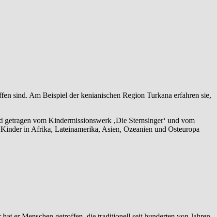
ffen sind. Am Beispiel der kenianischen Region Turkana erfahren sie,
 wird getragen vom Kindermissionswerk ‚Die Sternsinger‘ und vom
Kinder in Afrika, Lateinamerika, Asien, Ozeanien und Osteuropa
at er Menschen getroffen, die traditionell seit hunderten von Jahren