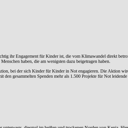
chtig ihr Engagement für Kinder ist, die vom Klimawandel direkt betro
 Menschen haben, die am wenigsten dazu beigetragen haben.
saktion, bei der sich Kinder für Kinder in Not engagieren. Die Aktion
t den gesammelten Spenden mehr als 1.500 Projekte für Not leidende 
r unterwegs, diesmal im heißen und trockenen Norden von Kenia. Hier h