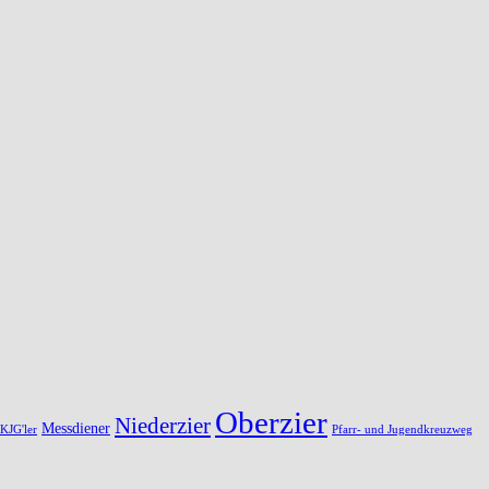
Oberzier
Niederzier
Messdiener
KJG'ler
Pfarr- und Jugendkreuzweg