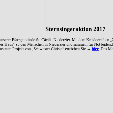
Sternsingeraktion 2017
n unserer Pfarrgemeinde St. Cäcilia Niederzier. Mit dem Kreidezeich
s Haus“ zu den Menschen in Niederzier und sammeln für Not leidende K
fos zum Projekt von „Schwester Christa“ erreichen Sie →
hier
. Das Mot