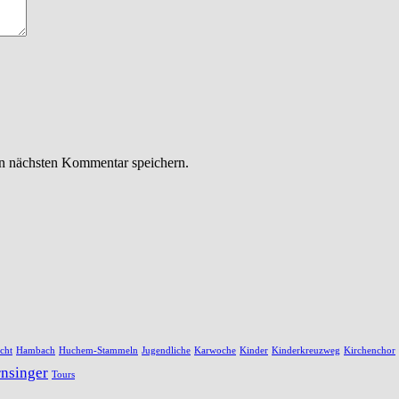
n nächsten Kommentar speichern.
cht
Hambach
Huchem-Stammeln
Jugendliche
Karwoche
Kinder
Kinderkreuzweg
Kirchenchor
rnsinger
Tours