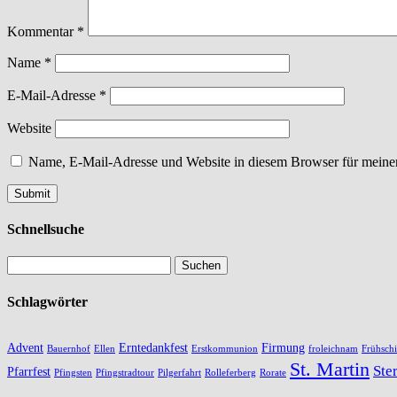
Kommentar
*
Name
*
E-Mail-Adresse
*
Website
Name, E-Mail-Adresse und Website in diesem Browser für meine
Schnellsuche
Schlagwörter
Advent
Erntedankfest
Firmung
Bauernhof
Ellen
Erstkommunion
froleichnam
Frühschi
St. Martin
Ste
Pfarrfest
Pfingsten
Pfingstradtour
Pilgerfahrt
Rolleferberg
Rorate