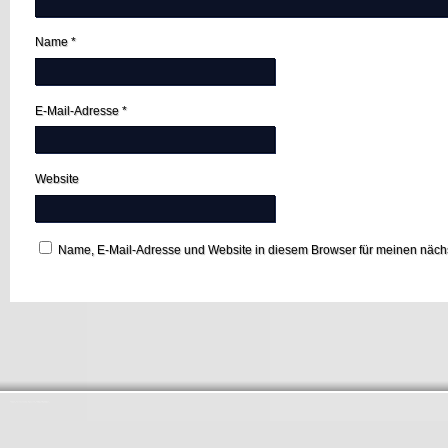
Name
*
E-Mail-Adresse
*
Website
Name, E-Mail-Adresse und Website in diesem Browser für meinen näc
Startseite
Ansprechpartner
Impressum
Pfarrbrief
St. Martin im Netz