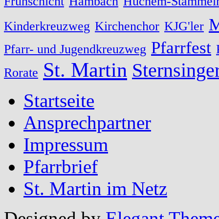
Frühschicht
Hambach
Huchem-Stammel
M
Kinderkreuzweg
Kirchenchor
KJG'ler
Pfarrfest
Pfarr- und Jugendkreuzweg
St. Martin
Sternsinge
Rorate
Startseite
Ansprechpartner
Impressum
Pfarrbrief
St. Martin im Netz
Designed by
Elegant Them